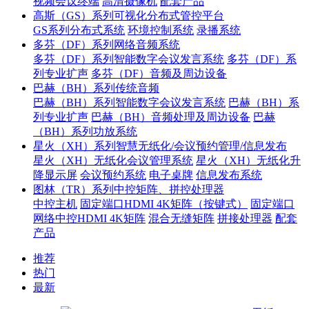
视频会议终端
高清摄像机
配套产品
高斯（GS）系列可视化分布式管控平台
GS系列分布式系统
环境控制系统
录播系统
多芬（DF）系列网络音频系统
多芬（DF）系列智能数字会议发言系统
多芬（DF）系
列专业扩声
多芬（DF）音频及周边设备
巴赫（BH）系列传统音频
巴赫（BH）系列智能数字会议发言系统
巴赫（BH）系
列专业扩声
巴赫（BH）音频处理及周边设备
巴赫
（BH）系列功放系统
星火（XH）系列智慧无纸化/会议预约管理/信息发布
星火（XH）无纸化会议管理系统
星火（XH）无纸化升
降显示屏
会议预约系统
电子桌牌
信息发布系统
图林（TR）系列中控矩阵、拼控处理器
中控主机
固定端口HDMI 4K矩阵（按键式）
固定端口
网络中控HDMI 4K矩阵
混合无缝矩阵
拼接处理器
配套
产品
推荐
热门
最新